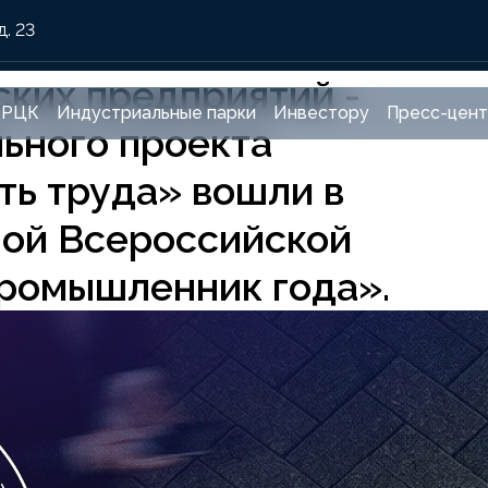
д. 23
ких предприятий -
РЦК
Индустриальные парки
Инвестору
Пресс-цен
ьного проекта
ь труда» вошли в
ой Всероссийской
ромышленник года».