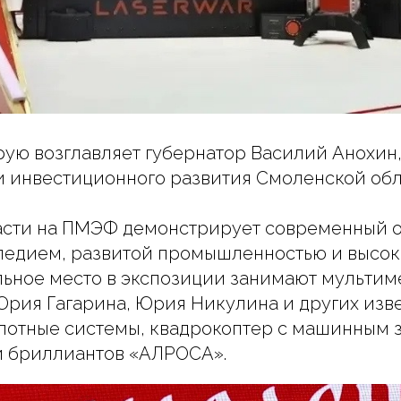
орую возглавляет губернатор Василий Анохин
 инвестиционного развития Смоленской обла
ласти на ПМЭФ демонстрирует современный о
ледием, развитой промышленностью и высо
льное место в экспозиции занимают мульти
рия Гагарина, Юрия Никулина и других изве
отные системы, квадрокоптер с машинным 
ии бриллиантов «АЛРОСА».