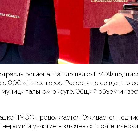
я отрасль региона. На площадке ПМЭФ подпи
а с ООО «Никольское-Резорт» по созданию с
м муниципальном округе. Общий объём инвес
щадке ПМЭФ продолжается. Ожидается подпи
нёрами и участие в ключевых стратегическ