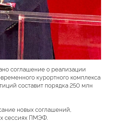
сано соглашение о реализации
овременного курортного комплекса
тиций составит порядка 250 млн
сание новых соглашений,
их сессиях ПМЭФ.