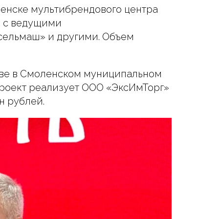
ленске мультибрендового центра
о с ведущими
сельмаш» и другими. Объем
тве в Смоленском муниципальном
Проект реализует ООО «ЭксИмТорг»
н рублей.