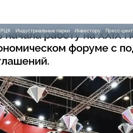
д. 23
РЦК
Индустриальные парки
Инвестору
Пресс-цен
 начала работу на XXIX 
номическом форуме с по
глашений.