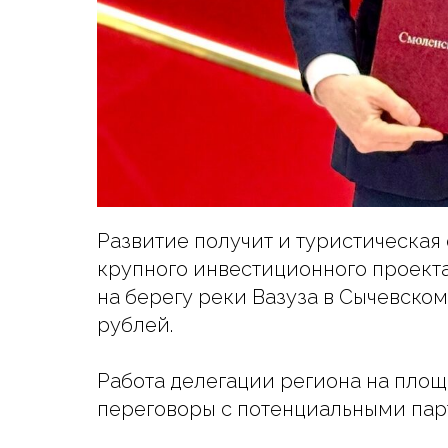
Развитие получит и туристическа
крупного инвестиционного проект
на берегу реки Вазуза в Сычевско
Цифровой инвестиционный
↻
×
помощник
рублей.
AI инвест-помощник онлайн
Работа делегации региона на пло
переговоры с потенциальными парт