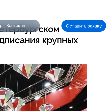
Вход
Eng
Оставить заявку
тр
Контакты
Петербургском
дписания крупных